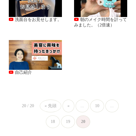
朝のメイク時間を計って
洗面台をお見せします。
みました。（2倍速）
自己紹介
20 / 20
« 先頭
«
...
10
...
18
19
20