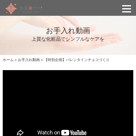
お手入れ動画
上質な化粧品でシンプルなケアを
ホーム
>
お手入れ動画
>
【特別企画】バレンタインチョコづくり