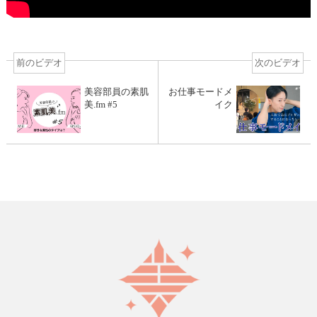
前のビデオ
次のビデオ
美容部員の素肌
お仕事モードメ
美.fm #5
イク