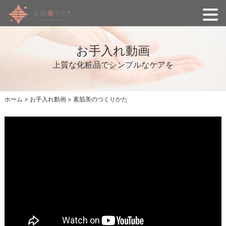
お手入れ動画
上質な化粧品でシンプルなケアを
ホーム
>
お手入れ動画
>
素肌美のつくりかた