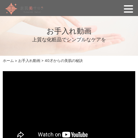
お手入れ動画
上質な化粧品でシンプルなケアを
ホーム
>
お手入れ動画
>
40才からの美肌の秘訣