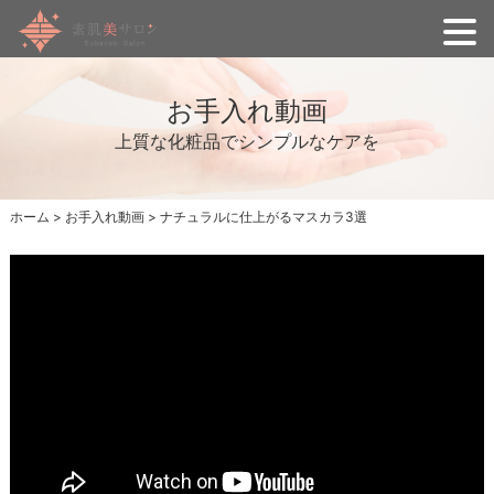
お手入れ動画
上質な化粧品でシンプルなケアを
ホーム
>
お手入れ動画
>
ナチュラルに仕上がるマスカラ3選