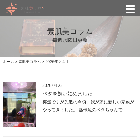
素肌美コラム
毎週水曜日更新
ホーム
>
素肌美コラム
>
2026年
>
4月
2026.04.22
ベタを飼い始めました。
突然ですが先週の今頃、我が家に新しい家族が
やってきました。 熱帯魚のベタちゃんで…