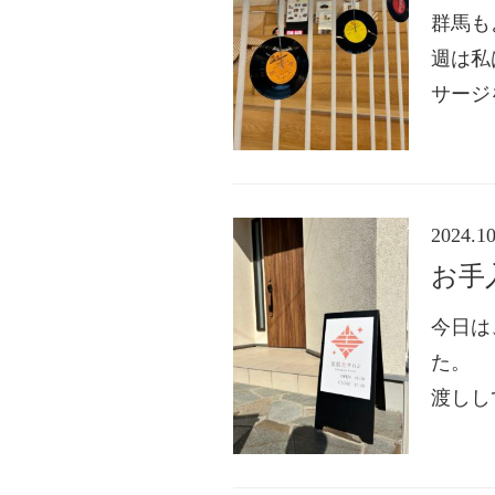
群馬も
週は私
サージ
2024.10
お手
今日は
た。 
渡しし