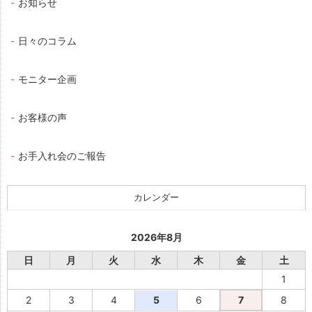
お知らせ
日々のコラム
モニター企画
お客様の声
お手入れ会のご報告
カレンダー
2026年8月
日
月
火
水
木
金
土
1
2
3
4
5
6
7
8