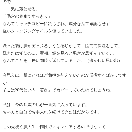
ので
「一気に落とせる」
「毛穴の奥まですっきり」
なんてキャッチコピーに踊らされ、成分なんて確認もせず
強いクレンジングオイルを使っていました。
洗った後は肌が突っ張るような感じがして、慌てて保湿をして。
洗えたはずなのに、翌朝、鏡を見ると毛穴が黒ずんでいる…
なんてことを、長い間繰り返していました。（懐かしい思い出）
今思えば、肌にどれほど負担を与えていたのか反省するばかりです
が
そこは20代という「若さ」でカバーしていたのでしょうね。
私は、今の42歳の肌が一番気に入っています。
ちゃんと自分でお手入れを続けてきた証だからです。
この先続く肌人生、惰性でスキンケアするのではなくて、